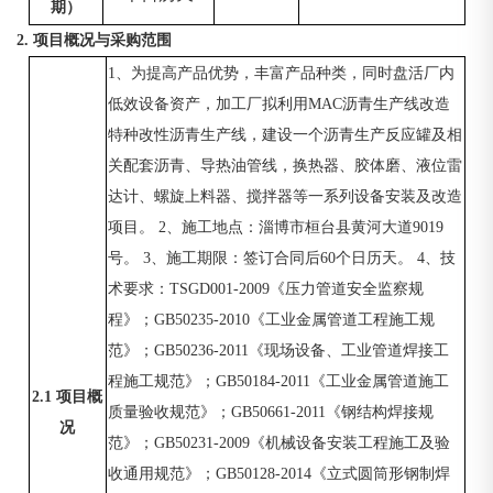
期）
2. 项目概况与采购范围
1、为提高产品优势，丰富产品种类，同时盘活厂内
低效设备资产，加工厂拟利用MAC沥青生产线改造
特种改性沥青生产线，建设一个沥青生产反应罐及相
关配套沥青、导热油管线，换热器、胶体磨、液位雷
达计、螺旋上料器、搅拌器等一系列设备安装及改造
项目。 2、施工地点：淄博市桓台县黄河大道9019
号。 3、施工期限：签订合同后60个日历天。 4、技
术要求：TSGD001-2009《压力管道安全监察规
程》；GB50235-2010《工业金属管道工程施工规
范》；GB50236-2011《现场设备、工业管道焊接工
程施工规范》；GB50184-2011《工业金属管道施工
2.1 项目概
质量验收规范》；GB50661-2011《钢结构焊接规
况
范》；GB50231-2009《机械设备安装工程施工及验
收通用规范》；GB50128-2014《立式圆筒形钢制焊