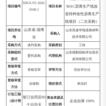
SDGS-FZ-2026-
MAC沥青生产线改
项目编号
项目名称
0168-2
造特种改性沥青生产
线项目（二次采购）
山东省
-淄博
项目所在
山东高速华瑞道路材料
采购人
地
技术有限公司
市
采购方式
谈判采购
采购类别
工程
采购组织
山东德勤招标评估造价
委托采购
代理机构
形式
咨询有限公司
资格审查
资格后审
评审方法
综合评分法
方式
资格审查
合格制
报价形式
单信封
方法
计划工期
签订合同后
60
资金来源及
企业自筹
100%
（设计周
出资比例
个日历天