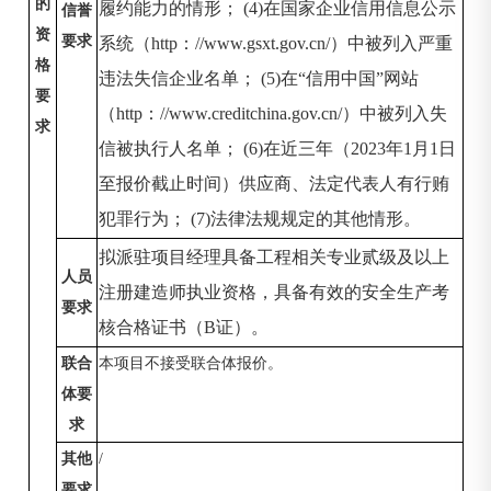
的
履约能力的情形； (4)在国家企业信用信息公示
信誉
资
要求
系统（http：//www.gsxt.gov.cn/）中被列入严重
格
违法失信企业名单； (5)在“信用中国”网站
要
（http：//www.creditchina.gov.cn/）中被列入失
求
信被执行人名单； (6)在近三年（2023年1月1日
至报价截止时间）供应商、法定代表人有行贿
犯罪行为； (7)法律法规规定的其他情形。
拟派驻项目经理具备工程相关专业贰级及以上
人员
注册建造师执业资格，具备有效的安全生产考
要求
核合格证书（
B证）。
联合
本项目不接受联合体报价。
体要
求
其他
/
要求