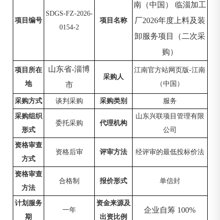
南（中国） 临淄加工
SDGS-FZ-2026-
厂
2026年度上料及装
项目编号
项目名称
0154-2
卸服务项目（二次采
购）
山东省
-淄博
项目所在
江南官方站网页版-江南
采购人
地
（中国）
市
采购方式
谈判采购
采购类别
服务
采购组织
山东兴联项目管理有限
委托采购
代理机构
形式
公司
资格审查
资格后审
评审方法
经评审的最低投标价法
方式
资格审查
合格制
报价形式
单信封
方法
计划服务
资金来源及
企业自筹
100%
一年
期
出资比例