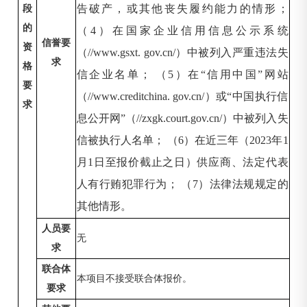
告破产，或其他丧失履约能力的情形；
段
的
（4）在国家企业信用信息公示系统
信誉要
资
（//www.gsxt. gov.cn/）中被列入严重违法失
求
格
信企业名单； （5）在“信用中国”网站
要
（//www.creditchina. gov.cn/）或“中国执行信
求
息公开网”（//zxgk.court.gov.cn/）中被列入失
信被执行人名单； （6）在近三年（2023年1
月1日至报价截止之日）供应商、法定代表
人有行贿犯罪行为； （7）法律法规规定的
其他情形。
人员要
无
求
联合体
本项目不接受联合体报价。
要求