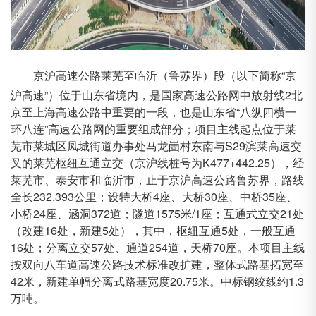
京沪高速公路莱芜至临沂（鲁苏界）段（以下简称
“京
沪高速”）位于山东省境内，是国家高速公路网中放射线2北
京至上海高速公路中重要的一段，也是山东省“八纵四横一
环八连”高速公路网的重要组成部分；项目主线起点位于莱
芜市莱城区凤城街道办事处马龙崮村东南与S29滨莱高速交
叉的莱芜枢纽互通立交（京沪线桩号为K477+442.25），经
莱芜市、泰安市和临沂市，止于京沪高速公路鲁苏界，路线
全长232.393公里；设特大桥4座、大桥30座、中桥35座、
小桥24座、涵洞372道；隧道1575米/1座；互通式立交21处
（改建16处，新建5处），其中，枢纽互通5处，一般互通
16处；分离立交57处、通道254道，天桥70座。本项目主线
按双向八车道高速公路技术标准改扩建，整体式路基拓宽至
42米，新建单幅分离式路基宽度20.75米。中标钢绞线约1.3
万吨。