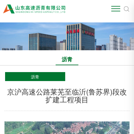
江南官方站网页版
沥青
沥青
京沪高速公路莱芜至临沂(鲁苏界)段改
扩建工程项目