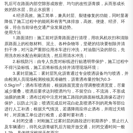
乳后可在路面内部空隙形成致密、均匀的改性沥青膜，从而形成长
效的防水层，防止水损害；
4.
经济高效。施工简单，兼具封层、裂缝修复的功能，同时显著
降低了施工过程中的能耗和有害气体排放，高效、便捷、经济、环
保，符合当前绿色交通产业发展趋势。
使用方法
1.
路面清扫：施工前对沥青路面进行清理，用吹风机吹扫和清除
原路面上的松散材料、泥土、各种杂物等，坚硬的结块要刨除并清
扫干净，对污染严重部位用水车进行冲洗，对油脂污染的部位，先
用洗衣粉水配合刚刷清洗，然后用清水冲洗；
2.
标线防污：由专人负责对标线进行贴透明带保护，施工过程中
不得污染标线，施工后将标线去掉并清理现场环境；
3.
雾封层施工：雾封层乳化沥青通过专业喷洒设备均匀喷洒，并
由检测人员现场检测校核其准确性，沥青洒布量控制为
0.3-
2
0.5kg/m
；洒布车喷洒前，根据路面宽度合理调整喷洒宽度，尽量
减少重叠，喷洒后要求达到喷洒均匀，不留空白，不流淌，不形成
油膜的效果；洒布过程中注意对施工路段的路面标线及路缘石进行
保护，以防止污染；喷洒完成后对花白处及喷洒不到的死角等部位
进行人工补洒；根据天气情况，若遇降雨应停止洒布，并雨过天晴
时，对原施工单位进行检查，必要时要补洒；
4.
封闭交通：对刚施工过雾封层的路段进行初期养护，禁止行人
及车辆通行，待乳化沥青破乳后方能开放交通，封闭交通时间一般
1-2h
，具体情况根据天气而定。