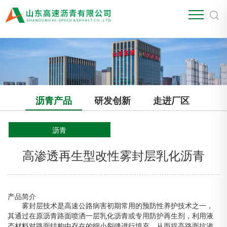
江南官方站网页版
沥青产品
研发创新
走进厂区
沥青
高渗透再生型改性雾封层乳化沥青
产品简介
雾封层技术是高速公路病害初期常用的预防性养护技术之一，
其通过在原沥青路面喷洒一层乳化沥青或专用防护再生剂，利用液
态材料对路面结构中存在的细小裂缝进行填充，从而提高路面抗渗