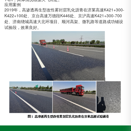
应用案例
2019
年，高渗透再生型改性雾封层乳化沥青在济莱高速
K421+300-
K422+100
处、京台高速万德段
K446
处、京沪高速
K421+300-700
处、济南绕城高速大北环项目、顺河高架、微乳路等道路成功铺设
试验段，效果良好。