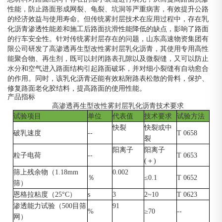
性能，防止路面形成网裂、龟裂、坑洞等严重病害，有效提升公路
的经济效益与使用寿命。但传统雾封层技术在应用过程中，存在乳
化沥青渗透性能差和施工后路面抗滑性能降低的缺点，影响了路面
的行车安全性。针对传统雾封层存在的问题，山东高速物资集团有
限公司研发了高渗透再生型改性雾封层乳化沥青，其使用专用高性
能聚合物、再生剂，既可以封闭路表孔隙以及微裂缝，又可以防止
水分和空气进入路面结构引起路面破坏，并对细小裂缝有自动愈合
的作用。同时，该乳化沥青还能有效粘附路表松散的骨料，保护、
修复路面老化胶结料，提高路面的使用性能。
产品指标
高渗透再生型改性雾封层乳化沥青技术要求
试验项目
单位
代表值
技术要求
试验方法
快裂
快裂或中
破乳速度
--
T 0658
裂
阳离子
阳离子
粒子电荷
--
T 0653
(
＋
)
筛上残余物（
1.18mm
0.002
％
≤0.1
T 0652
筛）
恩格拉粘度（
25°C
）
s
3
2~10
T 0623
渗透能力试验（
500
目筛
91
%
≥70
--
网）