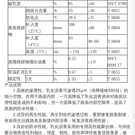
破乳度
%
85
≥60
SH/T 0780
残留分含量
％
35
≥30
T 0651
软化点
°C
38.6
≥35
T 0606
针入度
186
蒸发残留
dmm
≥80
T 0604
（
25°C
）
物
针入度
43
dmm
30~60
T 0604
（
4°C
）
延度（
5°C
）
cm
＞
150
≥120
T 0605
0.25
SH/T
蒸馏残留物馏出油量
%
≤1.0
0099.17
常温贮存
1
天
%
0.67
≤1
T 0655
稳定性
5
天
%
1.93
≤5
T 0655
产品优势
1.
高效的渗透性。乳化沥青可渗透
25μm
（筛网规格
500
目）的
细小空隙。作用于路面内部，一方面降低了乳化沥青洒布对路面抗
滑性能造成的不利影响，另一方面降低了路面内部空隙率，提高了
路面的防水性能；
2.
优异的再生性能。再生剂依托渗透过程，重塑修复路面裂缝，
有效再生旧路路表及裂缝内部沥青，恢复沥青路用性能；
3.
良好的防水性能。乳化沥青采用的专用高性能聚合物，与传统
聚合物类改性剂相比，强度、韧性、延性和弹性恢复优势显著，破