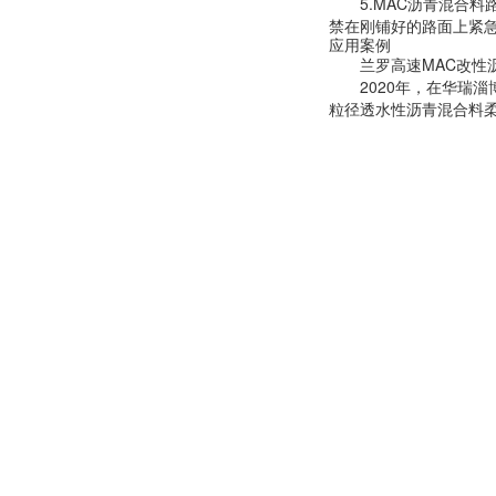
5.
MAC
沥青混合料
禁在刚铺好的路面上紧
应用案例
兰罗高速
MAC
改性
2020
年，在华瑞淄
粒径透水性沥青混合料