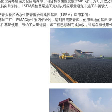
路面应待摊铺层完全自然冷却，混合料表面温度低于
50°C
后，方可开放交
急转向和刹车。
LSPM
柔性基层施工完成以后应尽量避免非施工车辆驶入，
沥青大粒径透水性沥青混合料柔性基层（
LSPM
）应用案例：
博加工厂生产
MAC
改性剂四佰余吨，运到日照沥青库，使用当地的基质沥
柔性基层使用，节约了大量运费。该工程已顺利完成验收，道路各项使用