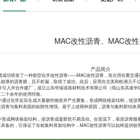
MAC改性沥青、MAC改
产品简介
团成功研发了一种新型化学改性沥青
——MAC
改性沥青，首次用在重交通
以较厚的沥青膜，且不析漏，取得了成功。此后，应用在北美和欧洲几千
年引入并合作建厂，成立山东华瑞道路材料技术有限公司（现山东高速华
有二十余年的使用经验。
中通过化学反应生成大量极性物质并产生聚集，形成网状格架结构，使沥
使沥青与集料表面的粘附性增强。基于上述两种原因，沥青与集料胶结体
中形成网状格架结构，使沥青成凝胶状不易流动。在室温下，基质沥青随
不具备的，它保证了在粗集料骨架结构中，
MAC
改性沥青可以始终提供较