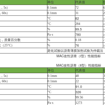
单位
代表值
g
，
5s
）
0.1mm
72
6
，
60s
）
0.1mm
31
2
82
°C
≥
°C
284
≥
99.5
%
≥
780
Pa·s
≥
-
化，质量百分数
%
0.18
76
比（
25°C
）
%
≥
老化试验以沥青薄膜加热试验为仲裁法
MAC
改性沥青（
Ⅰ
型）性能指标
MAC
改性沥青（
Ⅱ
型）性能指标
单位
代表值
g
，
5s
）
0.1mm
48
3
，
60s
）
0.1mm
22
1
91.0
°C
326
°C
%
99.56
Pa·s
1273