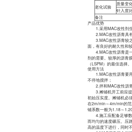
质量变
老化试验
针入度
备注
产品优势
1.
采用
MAC
改性剂
2.
MAC
改性沥青具
3.
MAC
改性沥青较
面，有良好的耐久性和
4.
MAC
改性沥青是
剂的需要。较厚的沥青
（
LSPM
）的最佳选择。
使用方法
1.
MAC
改性沥青要
不停地搅拌；
2.
拌和
MAC
改性沥
3.
摊铺机开工前应
初始压实度。摊铺机必
在
2m/min
～
4m/min
的范
铺系数一般为
1.18
～
1.2
4.
施工应配备足够
而均匀的速度碾压。压
高的温度下进行，同时