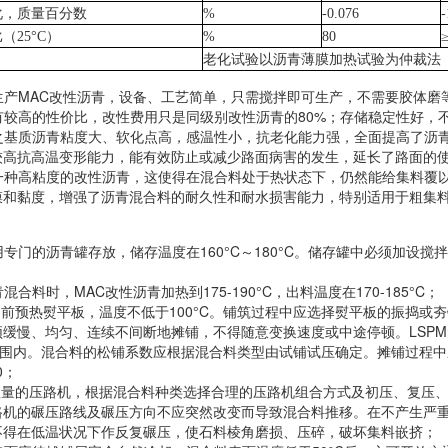
化，质量百分数
%
-0.076
-
比（
25°C
）
%
80
老化试验以沥青薄膜加热试验为仲裁法
生产
MAC
改性沥青，设备、工艺简单，只需搅拌即可生产，不需要胶体磨
有较高的性价比，改性费用只是同级别改性沥青的
80%
；存储稳定性好，
之基质沥青粘度大、软化点高，感温性小，抗老化能力强，全面提高了沥
较高抗高温变形能力，能有效防止或减少路面病害的发生，延长了路面的
一种高粘度的改性沥青，这使得在混合料处于热状态下，仍然能给集料覆
膜和黏度，增强了沥青混合料的耐久性和耐水损害能力，特别适用于粗集
用专门的沥青罐存放，储存温度在
160
°C
～
180
°C
。储存罐中必须加设搅拌
青混合料时，
MAC
改性沥青加热到
175-190
°C
，出料温度在
170-185
°C
；
提前预热熨平板，温度不低于
100°C
。铺筑过程中应选择熨平板的振捣或夯
须缓慢、均匀、连续不间断地摊铺，不得随意变换速度或中途停顿。
LSPM
围内。混合料的松铺系数应根据混合料类型由试铺试压确定。摊铺过程中
0
；
数量的压路机，根据混合料种类选择合理的压路机组合方式及初压、复压
路机的碾压路线及碾压方向不应突然改变而导致混合料推移。在不产生严
不得在低温状况下作反复碾压，使石料棱角磨损、压碎，破坏集料嵌挤；