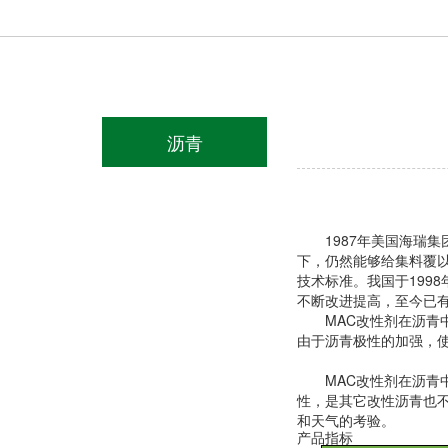
沥青
1987
年美国海瑞集
下，仍然能够给集料覆
技术标准。我国于
1998
不断改进提高，至今已
MAC
改性剂在沥青
由于沥青极性的加强，
MAC
改性剂在沥青
性，是其它改性沥青也
和天气的考验。
产品指标