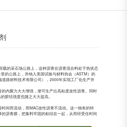
性剂
荷载的采石场公路上，这种沥青在沥青混合料处于热状态
公里的公路上，并纳入美国试验与材料协会（
ASTM
）的
瑞道路材料技术有限公司），
2000
年实现工厂化生产并
青的内聚力大大增强，便可生产出高粘度改性沥青。同时
系的胶结强度也随之大大提高。
着时间而流动，而
MAC
改性沥青不流动。这一独有的特
厚的沥青膜，把集料牢固的粘结在一起，从而经受住时间