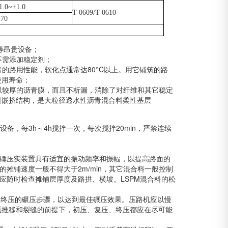
1.0~+1.0
T 0609/T 0610
≥70
等昂贵设备；
不需添加稳定剂；
青的路用性能，软化点通常达
80
°C
以上。用它铺筑的路
使用寿命；
以较厚的沥青膜，而且不析漏，消除了对纤维和其它稳定
料嵌挤结构，是大粒径透水性沥青混合料柔性基层
设备，每
3h
～
4h
搅拌一次，每次搅拌
20min
，严禁连续
锤压实装置具有适宜的振动频率和振幅，以提高路面的
的摊铺速度一般不得大于
2m/min
，其它混合料一般控制
应随时检查摊铺层厚度及路拱、横坡。
LSPM
混合料的松
、终压的碾压步骤，以达到最佳碾压效果。压路机应以慢
重推移和裂缝的前提下，初压、复压、终压都应在尽可能