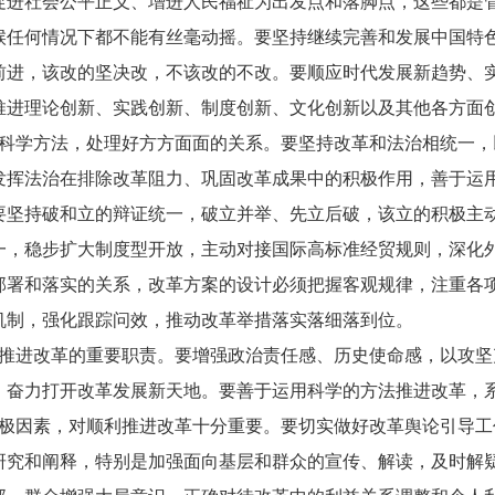
促进社会公平正义、增进人民福祉为出发点和落脚点，这些都是
候任何情况下都不能有丝毫动摇。要坚持继续完善和发展中国特
前进，该改的坚决改，不该改的不改。要顺应时代发展新趋势、
推进理论创新、实践创新、制度创新、文化创新以及其他各方面
学方法，处理好方方面面的关系。要坚持改革和法治相统一，
发挥法治在排除改革阻力、巩固改革成果中的积极作用，善于运
要坚持破和立的辩证统一，破立并举、先立后破，该立的积极主
一，稳步扩大制度型开放，主动对接国际高标准经贸规则，深化
部署和落实的关系，改革方案的设计必须把握客观规律，注重各
机制，强化跟踪问效，推动改革举措落实落细落到位。
进改革的重要职责。要增强政治责任感、历史使命感，以攻坚
，奋力打开改革发展新天地。要善于运用科学的方法推进改革，
因素，对顺利推进改革十分重要。要切实做好改革舆论引导工
研究和阐释，特别是加强面向基层和群众的宣传、解读，及时解