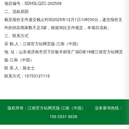
项目编号：
SDHSLQZC-202558
二、流标原因
截至
报价
文件递交截止时间
2025年
12
月
1
日
10时00分，递交
报价
文
件的供应商家数不足
3家，根据
询比
文件规定，本项目流标。
三、联系方式
采
购
人：江南官方站网页版-江南（中国）
地
址：山东省济南市历下区银丰财富广场D座18楼江南官方站网页
版-江南（中国）
联
系
人：
陈女士
联系方式：
1
5753127115
版权所有：
江南官方站网页版-江南（中国）
业务垂询热线：
156 0531 9638