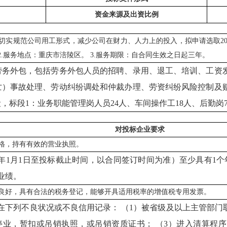
资金来源及出资比例
切实规范公司用工形式，减少公司在财力、人力上的投入，拟申请选取202
 2.服务地点：重庆市涪陵区。 3.服务期限：自合同生效之日起三年。
劳务外包，包括劳务外包人员的招聘、录用、退工、培训、工资
亡）事故处理、劳动纠纷调处和仲裁办理、劳资纠纷风险控制及
段，标段
1：业务职能管理岗人员24人、车间操作工18人、后勤
对投标企业要求
格，持有有效的营业执照。
22年1月1日至投标截止时间，以合同签订时间为准）至少具有1
业绩。
良好，具有合法的税务登记，能够开具适用税率的增值税专用发票。
在下列不良状况或不良信用记录：
（
1）被省级及以上主管部门
停业，暂扣或吊销执照，或吊销资质证书； （3）进入清算程