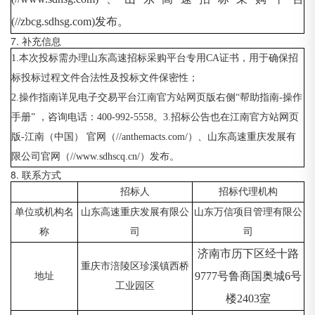
(//zbcg.sdhsg.com)发布。
7. 补充信息
1.本次投标需办理山东高速招标采购平台专用CA证书，用于确保招
标投标过程文件合法性及投标文件保密性；
2.操作指南详见电子交易平台江南官方站网页版右侧“帮助指南-操作
手册” ，咨询电话：400-992-5558。3.招标公告也在江南官方站网页
版-江南（中国） 官网（//anthemacts.com/）、山东高速重庆发展有
限公司官网（//www.sdhscq.cn/）发布。
8. 联系方式
招标人
招标代理机构
单位或机构名
山东高速重庆发展有限公
山东万信项目管理有限公
称
司
司
济南市历下区经十路
重庆市涪陵区珍溪镇西桥
9777号鲁商国奥城6号
地址
工业园区
楼2403室