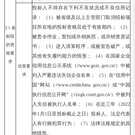
投标人不得存在下列不良状况或不良信用记
录：
（
1）被省级及以上主管部门取消招标项
目所在地的投标资格且处于有效期内； （2）
3.1 各
标段
被责令停业，暂扣或吊销执照，或吊销资质证
的资
书； （3）进入清算程序，或被宣告破产，或
格要
其他丧失履约能力的情形； （4）在国家企业
求
信用信息公示系统（//www.gsxt. gov.cn/）中被
信誉要
求
列入严重违法失信企业名单； （5）在“信用中
国”网站（//www.creditchina. gov.cn/）或“中国
执行信息公开网”（//zxgk.court.gov.cn/）中被列
入失信被执行人名单； （6）在近三年（2022
年1月1日至投标截止之日）投标人、法定代表
人有行贿犯罪行为； （7）法律法规规定的其
他情形。