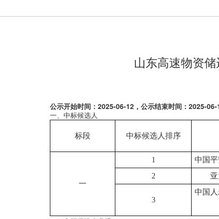
山东高速物资储
公示开始时间：
2025-06-12，公示结束时间：2025-06-
一、中标候选人
标段
中标候选人排序
1
中国平
2
亚
一
中国人
3