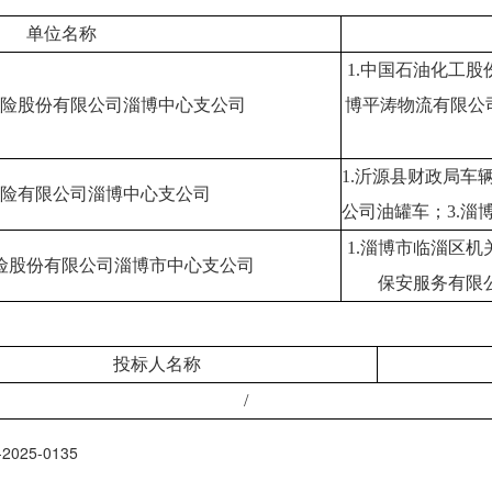
单位名称
1
.
中国石油化工股
险股份有限公司淄博中心支公司
博平涛物流有限公
1.沂源县财政局车
险有限公司淄博中心支公司
公司油罐车；3.淄
1.淄博市临淄区
险股份有限公司淄博市中心支公司
保安服务有限
投标人名称
/
S-2025-0135