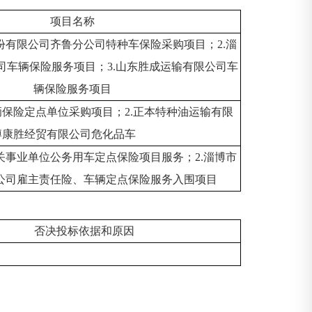
项目名称
份有限公司齐鲁分公司特种车保险采购项目；
2.淄
司车辆保险服务项目；3.山东胜成运输有限公司车
辆保险服务项目
辆保险定点单位采购项目；2.正本特种油运输有限
博康胜经贸有限公司危化品车
机关事业单位公务用车定点保险项目服务；2.淄博市
公司雇主责任险、车辆定点保险服务入围项目
否决投标依据和原因