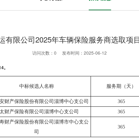
运有限公司2025年车辆保险服务商选取项
访问次数：
0
发布时间：2025-06-12
14。
中标候选人名称
服务期（天）
安财产保险股份有限公司淄博中心支公司
365
太财产保险有限公司淄博中心支公司
365
寿财产保险股份有限公司淄博市中心支公
365
司