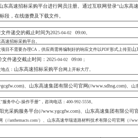
山东高速招标采购平台
进行网员注册。通过互联网登录
“
山东高
标段，在线缴费及下载文件。
文件递交的截止时间为
202
09:
应
5-04-02
0
0。
东高速招标采购平台。
山
次项目不需要办理
CA
，供应商需将编制好的响应文件以
PDF
形式上传至
价文件递交截止时间：
202
09:
5-04-02
0
0；
山东高速招标采购平台
交地点：
网上开标大厅。
w.ygcgfw.com)、山东高速集团有限公司官网(//www.sdhsg.com)、
山
中心-操作手册”，咨询电话：400-992-5558。
阳光采购服务平台
(//www.ygcgfw.com)、山东高速集团有限公司官网(
官网（
//anthemacts.com/
）、山东高速华瑞道路材料技术有限公司官网（
//ww