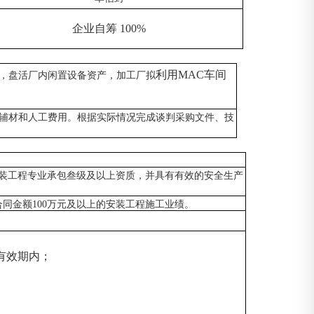
企业自筹
100%
利用
MAC车间
，盘活厂内闲置设备资产，加工厂
拟
辅材和人工费用。
根据实际情况完成
谈判采购
文件、技
装工程专业承包叁级及以上资质，并
具
有有效的安全生产
合同金额
1
00
万
元
及以上的
安装
工程施工业绩
。
有效期内；