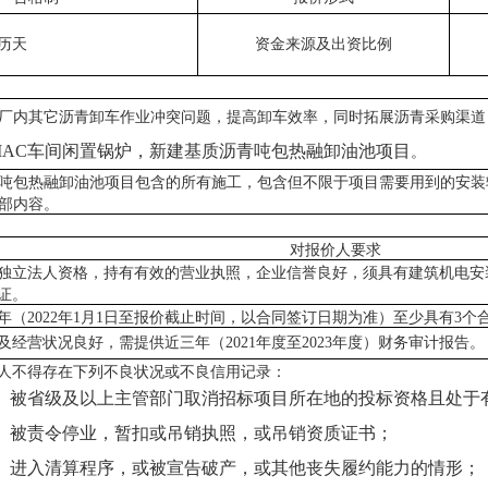
历天
资金来源及出资比例
厂内其它沥青卸车作业冲突问题，提高卸车效率，同时拓展沥青采购渠道
MAC车间闲置锅炉，新建基质沥青吨包热融卸油池项目
。
吨包热融卸油池项目包含的所有施工，包含但不限于项目需要用到的安装
部内容
。
对报价人要求
独立法人资格，持有有效的营业执照，企业信誉良好，须具有建筑机电安
证。
年
（
2022年1月
1日
至
报价截止时间
，以合同签订日期为准
）
至少具有
3
个
及经营状况良好，
需提供
近三年（
202
1年度至2023年度
）
财务审计报告
。
人不得存在下列不良状况或不良信用记录：
1）被省级及以上主管部门取消招标项目所在地的投标资格且处于
2）被责令停业，暂扣或吊销执照，或吊销资质证书；
3）进入清算程序，或被宣告破产，或其他丧失履约能力的情形；