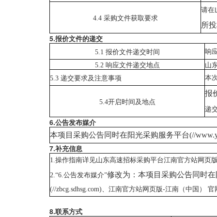
请在
4.4 采购文件获取要求
所投
5
.
报价文件的递交
响
5.1 报价文件递交时间
5.2 响应文件递交地点
山
本
5.3 递交要求及注意事项
报
5.4开启时间及地点
递
6
.
公告发布媒介
本项目采购公告同时在阳光采购服务平台
(//ww
7
.
补充信息
1.操作指南详见山东高速招标采购平台江南官方站网页版“服务
修改为：本项目采购公告同时在
2.
“
6
.
公告发布媒介
”
(//zbcg.sdhsg.com)、江南官方站网页版-江南（中国） 
8.联系方式