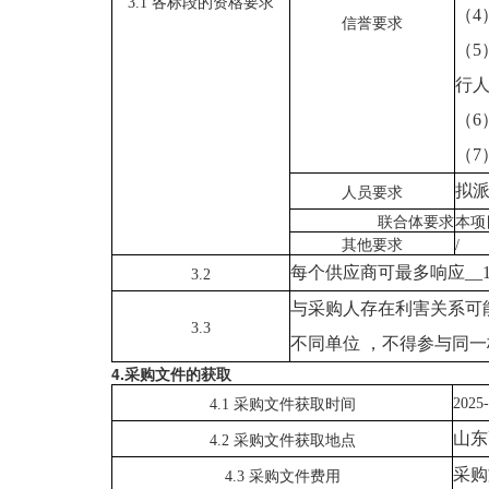
3.1 各标段的资格要求
（
4
信誉
要求
（
5
行
（
6
（
拟
人员
要求
联合体要求
本项
其他要求
/
每个供应商可最多响应
_
3.2
与采购人存在利害关系可
3.3
不同单位
，不得参与同一
4
.
采购文件的获取
202
5
4.1 采购文件获取时间
山东
4.2 采购文件获取地点
采购
4.3 采购文件费用