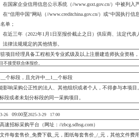
）在国家企业信用信息公示系统（//www.gsxt.gov.cn/）中
）在“信用中国”网站（//www.creditchina.gov.cn/）或“中国执行信
人名单；
）在近三年（202
年
1月1日至报价截止之日）供应商、法定代表
2
7）法律法规规定的其他情形。
派驻项目经理具备工程相关专业贰级及以上注册建造师执业资格
目不接受联合体报价。
_1__个标段，且允许中__1__个标段
能影响采购公正性的法人、其他组织或者个人，不得参与本项目
标段或者未划分标段的同一采购项目。
09:00至
-3-26
202
5-3-29
17:00
高速招标采购平台（网址：
//zbcg.sdhsg.com）
文件每套售价
_免费下载_元，图纸每套售价_/_元，其他文件费用_