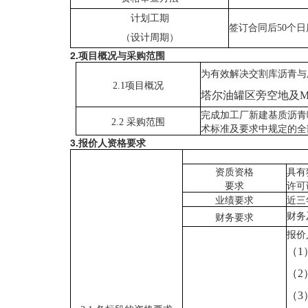
计划工期
签订合同后
50个
日
（设计周期）
2
.
项目概况与采购范围
为
有效解决交割库沥青与
2.1项目概况
塔尔油罐区旁空地及
完成加工厂新建基质沥青
2.2 采购范围
术标准及要求中规定的全
3
.
报价人资格要求
资质
资格
具有
要求
许可
业绩
要求
近三
财务
财务要求
报价
（
（
（