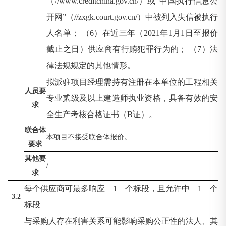
（//www.creditchina.gov.cn/）或“中国执行信息公
开网”（//zxgk.court.gov.cn/）中被列入失信被执行
人名单； （6）在近三年（2021年1月1日至报价
截止之日）供应商有行贿犯罪行为的； （7）法
律法规规定的其他情形。
拟派驻项目经理需持有注册在本单位的工程相关
人员要
专业贰级及以上建造师执业资格，具备有效的安
求
全生产考核合格证书（
B证）。
联合体
本项目不接受联合体报价。
要求
其他要
/
求
每个供应商可最多响应
__1__个标段，且允许中__1__个
3.2
标段
与采购人存在利害关系可能影响采购公正性的法人、其