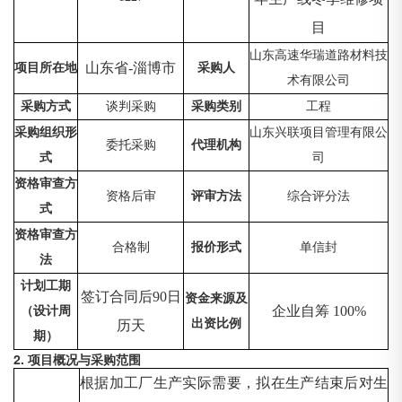
目
山东高速华瑞道路材料技
山东省
-淄博市
项目所在地
采购人
术有限公司
采购方式
谈判采购
采购类别
工程
采购组织形
山东兴联项目管理有限公
委托采购
代理机构
式
司
资格审查方
资格后审
评审方法
综合评分法
式
资格审查方
合格制
报价形式
单信封
法
计划工期
签订合同后
90日
资金来源及
企业自筹
100%
（设计周
出资比例
历天
期）
2. 项目概况与采购范围
根据加工厂生产实际需要，拟在生产结束后对生