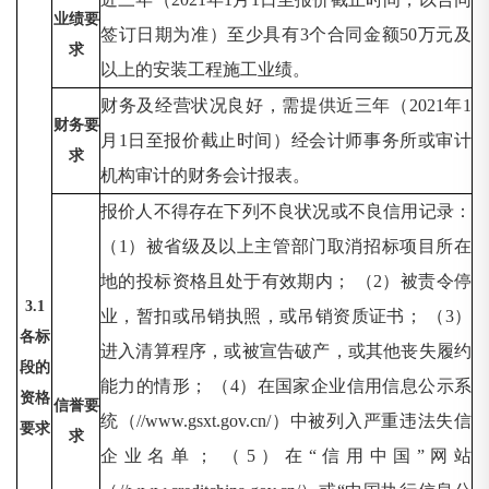
业绩要
签订日期为准）至少具有3个合同金额50万元及
求
以上的安装工程施工业绩。
财务及经营状况良好，需提供近三年（
2021年1
财务要
月1日至报价截止时间）经会计师事务所或审计
求
机构审计的财务会计报表。
报价人不得存在下列不良状况或不良信用记录：
（
1）被省级及以上主管部门取消招标项目所在
地的投标资格且处于有效期内； （2）被责令停
3.1
业，暂扣或吊销执照，或吊销资质证书； （3）
各标
进入清算程序，或被宣告破产，或其他丧失履约
段的
能力的情形； （4）在国家企业信用信息公示系
资格
信誉要
统（//www.gsxt.gov.cn/）中被列入严重违法失信
要求
求
企业名单； （5）在“信用中国”网站