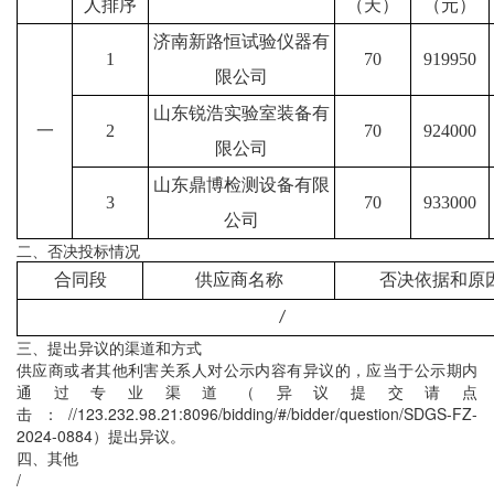
人排序
（天）
（
元
）
济南新路恒试验仪器有
1
70
919950
限公司
山东锐浩实验室装备有
一
2
70
924000
限公司
山东鼎博检测设备有限
3
70
933000
公司
二、否决投标情况
合同段
供应商名称
否决依据和原
/
三、提出异议的渠道和方式
供应商或者其他利害关系人对公示内容有异议的，应当于公示期内
通过专业渠道（异议提交请点
击：
//123.232.98.21:8096/bidding/#/bidder/question/SDGS-FZ-
2024-0884
）提出异议。
四、其他
/