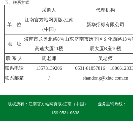
五、联系方式
采购人
代理机构
江南官方站网页版-江南
单
位
新华招标有限公司
（中国）
济南市龙奥北路
8号山东
济南市历下区文化西路
13号
地
址
高速大厦11楼
辰大厦B座10楼
联
系
人
周老师
吴老师
联系电话
13573139206
0531-81857816、188661283
联系邮箱
/
shandong@xhtc.com.cn
版权所有：
江南官方站网页版-江南（中国）
业务垂询热线：
156 0531 9638