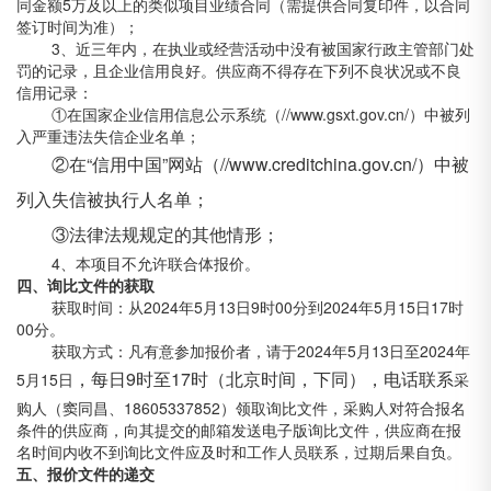
同金额5万及以上的类似项目业绩合同（需提供合同复印件，以合同
签订时间为准）；
3、近三年内，在执业或经营活动中没有被国家行政主管部门处
罚的记录，且企业信用良好。供应商不得存在下列不良状况或不良
信用记录：
①在国家企业信用信息公示系统（//www.gsxt.gov.cn/）中被列
入严重违法失信企业名单；
②在“信用中国”网站（//www.creditchina.gov.cn/）中被
列入失信被执行人名单；
③法律法规规定的其他情形；
4、本项目不允许联合体报价。
四、
询比文件
的获取
获取时间：从2024年5月13日9时00分到2024年5月15日17时
00分。
获取方式：凡有意参加报价者，请于2024年5月13日至2024年
，每日
9时至17时（北京时间，下同），电话联系
5月15日
采
购人（窦同昌、18605337852）领取询比文件
，采购人对符合报名
条件的供应商，向其提交的邮箱发送电子版询比文件，供应商在报
名时间内收不到询比文件应及时和工作人员联系，过期后果自负。
五、报价文件的递交