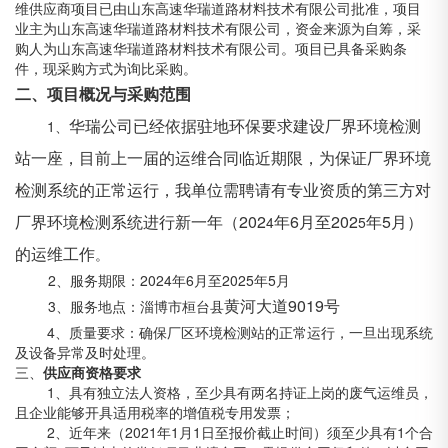
维供应商项目已由山东高速华瑞道路材料技术有限公司批准，项目
业主为山东高速华瑞道路材料技术有限公司，资金来源为自筹，采
购人为山东高速华瑞道路材料技术有限公司。项目已具备采购条
件，现采购方式为询比采购。
二、项目概况与采购范围
华瑞公司已经依据驻地环保要求建设厂界环境检测
1、
站一座，目前上一届的运维合同临近期限，为保证厂界环境
检测系统的正常运行，我单位需聘请有专业资质的第三方对
厂界环境检测系统进行新一年（
202
年
6月至202
年
5月）
4
5
的运维工作
。
2、服务期限：2024年6月至2025年5月
黄河大道
9019号
3、服务地点：淄博市桓台县
4、质量要求：确保厂区环境检测站的正常运行，一旦出现系统
及设备异常及时处理。
三、
供应商资格要求
1、具有独立法人资格，至少具有两名持证上岗的废气运维员，
且企业能够开具适用税率的增值税专用发票；
2、近年来（2021年1月1日至报价截止时间）须至少具有1个合