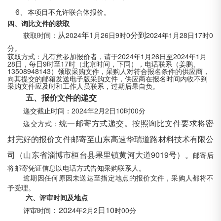
6、
本项目不允许联合体报价。
四、
询
比
文件的获取
从
年
1
分到
获取时间：
2024
月26日9时0
2024年1月28日17时0
分。
获取方式：凡有意参加报价者，请于
2024年
1
月
26
日至
2024年
1
月
28
日，每日
9时至17时（北京时间，下同），
电话联系（姜鹏、
13508948143）领取采购文件
，采购人对符合报名条件的供应商，
向其提交的邮箱发送电子版采购文件，供应商在报名时间内收不到
采购文件应及时和工作人员联系，过期后果自负。
五、报价文件的递交
递交截止时间：2024年2月2日10时00分
统一邮寄方式递交。按照询比文件要求将密
递交方式：
封完好的报价文件邮寄至山东高速华瑞道路材料技术有限公
司（山东省淄博市桓台县果里镇黄河大道
9019
号）。
邮寄后
将邮寄凭证信息以电话方式告知采购联系人。
逾期因任何原因未送达至指定地点的报价文件，采购人都将不
予受理。
六、
评审
时间及地点
：
202
日
10
评审时间
4年2月2
时00分