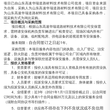
项目已由山东高速华瑞道路材料技术有限公司批准，项目资金来源
为自筹，采购人为山东高速华瑞道路材料技术有限公司，项目业主
为山东高速华瑞道路材料技术有限公司。本项目已具备采购条件，
现采购方式为询比采购。
二、
项目概况与采购范围
项目概况：根据山东高速华瑞道路材料技术有限公司安保需
求，需聘请安保机构负责车辆进出厂检查登记、现场区域内所有厂
房、设备、设施、临时配电房、供电设备的巡视巡查等安保服务。
自合同签订之日起
1
服务期限：
年。
采购范围：本项目服务内容包括门岗执勤、出入厂登记、治安
巡逻，防火防盗，负责对物权属于华瑞公司全厂区域内所有物资、
设备、设施及参与警保联控巡逻等保安服务。共需保安人员5人。
三、
报价人资格要求
1、资质要求：报价人须具有独立法人资格及持有有效的营业执
照，具备公安机关核发的保安服务许可证；
2、财务要求：能够开具适用税率的增值税专用发票；
3、人员要求：拟派安保人员要求五官端正、身体健康；报价人
须为拟派安保人员购买人身意外伤害险；
4、业绩要求：近3年（2021年1月1日至报价截止日，以合同签
订时间为准）至少具有1个合同金额20万元及以上的保安服务业绩
（须附合同协议书等扫描件）。
不得存在下列不良状况或不良信用
5、信誉要求：供应商