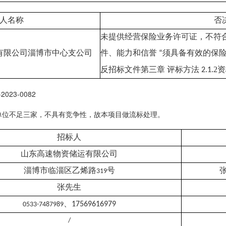
人名称
否
未提供经营保险业务许可证，不符
有限公司淄博市中心支公司
件、能力和信誉
“
须具备有效的保
2
反招标文件第三章 评标方法
2.1.
资
S-2023-0082
单位不足三家，不具有竞争性，故本项目做流标处理。
招标人
山东高速物资储运有限公司
淄博市临淄区乙烯路
号
319
张先生
、
17569616979
0533-7487989
/