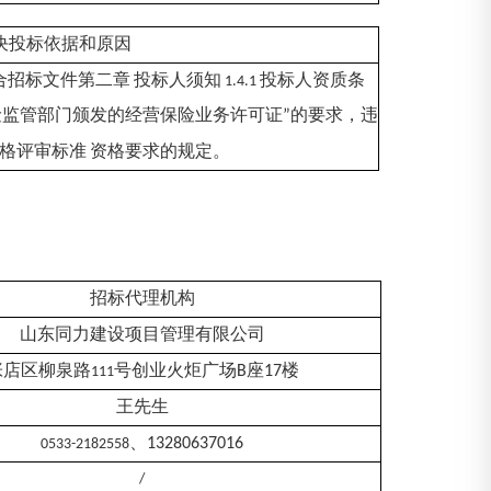
决投标依据和原因
合招标文件第二章
投标人须知
投标人资质条
1.4.1
险监管部门颁发的经营保险业务许可证
”
的要求，违
格评审标准
资格要求的规定。
招标代理机构
山东同力建设项目管理有限公司
张店区柳泉路
号创业火炬广场
B
座
17
楼
111
王先生
、
13280637016
0533-2182558
/