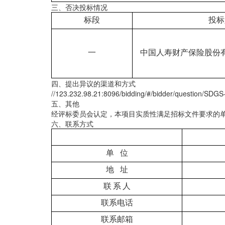
三、否决投标情况
标段
投标
一
中国人寿财产保险股份
四、提出异议的渠道和方式
//123.232.98.21:8096/bidding/#/bidder/question/SDG
五、其他
经评标委员会认定，本项目实质性满足招标文件要求的
六、联系方式
单
位
地
址
联
系
人
联系电话
联系邮箱