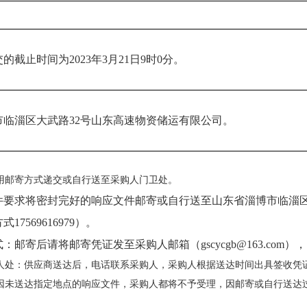
交的截止时间为
2023年3月21日9时0分。
市临淄区大武路
32号山东高速物资储运有限公司。
用邮寄方式递交或自行送至采购人门卫处。
件要求将密封完好的响应文件邮寄或自行送至山东省淄博市临淄
17569616979）。
式：邮寄后请将邮寄凭证发至采购人邮箱（
gscycgb@163.c
人处：供应商送达后，电话联系采购人，采购人根据送达时间出具签收凭
因未送达指定地点的响应文件，采购人都将不予受理，因邮寄或自行送达