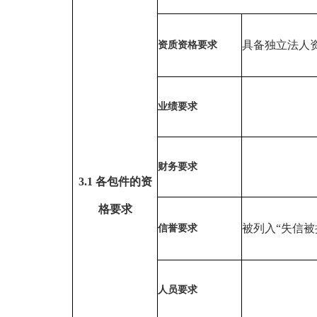
具备独立法人
资质资格要求
业绩要求
财务要求
3.1 各
包件
的资
格要求
被列入
“失信
信誉要求
人员要求