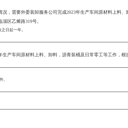
情况，需要外委装卸服务公司完成
2023年生产车间原材料上料
临淄区乙烯路
319号。
效之日起一年。
23年生产车间原材料上料、卸料，沥青装桶及日常零工等工作，
包件。