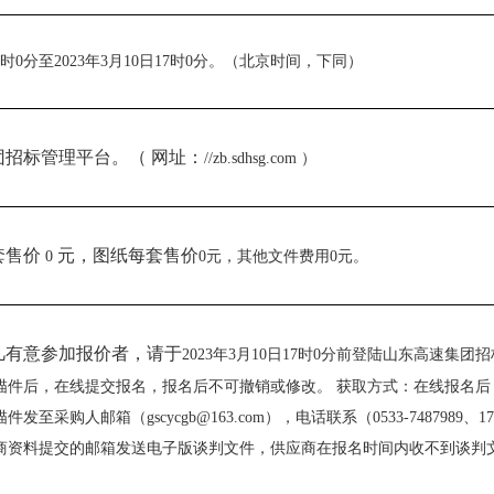
日9时0分至2023年3月10日17时0分。（北京时间，下同）
团招标管理平台。（
网址：
//zb.sdhsg.com ）
套售价
元
，图纸每套售价
0
0元，其他文件费用0元
。
凡有意参加报价者，请于
2023年3月10日17时0分前登陆山东高速集团招标
描件后，在线提交报名，报名后不可撤销或修改。 获取方式：在线报名
发至采购人邮箱（gscycgb@163.com），电话联系（0533-7487989
商资料提交的邮箱发送电子版谈判文件，供应商在报名时间内收不到谈判