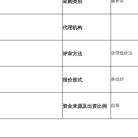
服务类
采购
类别
代理机构
合理低价法
评审
方法
单信封
报价
形式
自筹
资金来源及出资比例