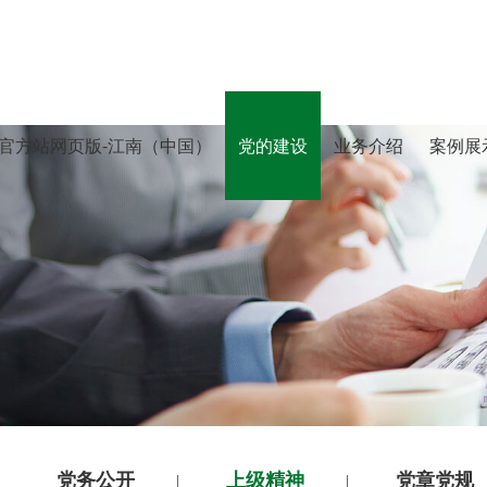
官方站网页版-江南（中国）
党的建设
业务介绍
案例展
党务公开
上级精神
党章党规