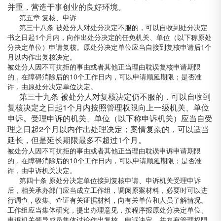
并重，营造干事创业的良好环境。
第五章 复核、申诉
第三十八条 被处分人对处分决定不服的，可以自收到处分决定
书之日起1个月内，向作出处分决定的任免机关、单位（以下称原处
分决定单位）申请复核。原处分决定单位应当自接到复核申请后1个
月以内作出复核决定。
被处分人因不可抗拒的事由或者其他正当理由耽误复核申请期限
的，在障碍消除后的10个工作日内，可以申请顺延期限；是否准
许，由原处分决定单位决定。
第三十九条 被处分人对复核决定仍不服的，可以自收到
复核决定之日起1个月内按照管理权限向上一级机关、单位
申诉。受理申诉的机关、单位（以下称申诉机关）应当自受
理之日起2个月以内作出处理决定；案情复杂的，可以适当
延长，但是延长期限最多不超过1个月。
被处分人因不可抗拒的事由或者其他正当理由耽误申诉申请期限
的，在障碍消除后的10个工作日内，可以申请顺延期限；是否准
许，由申诉机关决定。
第四十条 原处分决定单位接到复核申请、申诉机关受理申诉
后，相关承办部门应当成立工作组，调阅原案材料，必要时可以进
行调查，收集、查证有关证据材料，向有关单位和人员了解情况。
工作组应当集体研究，提出办理意见，按程序报原处分决定单位、
申诉机关领导成员集体讨论作出复核、申诉决定，并向有管理权限