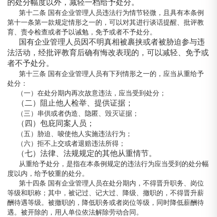
的处分幅度以外，减轻一档给予处分。
第十二条 国有企业管理人员违法行为情节轻微，且具有本条例
第十一条第一款规定情形之一的，可以对其进行谈话提醒、批评教
育、责令检查或者予以诫勉，免予或者不予处分。
国有企业管理人员因不明真相被裹挟或者被胁迫参与违
法活动，经批评教育后确有悔改表现的，可以减轻、免予或
者不予处分。
第十三条 国有企业管理人员有下列情形之一的，应当从重给予
处分：
（一）在处分期内再次故意违法，应当受到处分；
（二）阻止他人检举、提供证据；
（三）串供或者伪造、隐匿、毁灭证据；
（四）包庇同案人员；
（五）胁迫、唆使他人实施违法行为；
（六）拒不上交或者退赔违法所得；
（七）法律、法规规定的其他从重情节。
从重给予处分，是指在本条例规定的违法行为应当受到的处分幅
度以内，给予较重的处分。
第十四条 国有企业管理人员在处分期内，不得晋升职务、岗位
等级和职称；其中，被记过、记大过、降级、撤职的，不得晋升薪
酬待遇等级。被撤职的，降低职务或者岗位等级，同时降低薪酬待
遇。被开除的，用人单位依法解除劳动合同。