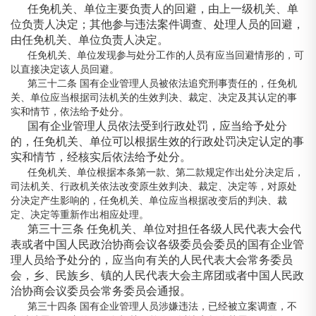
任免机关、单位主要负责人的回避，由上一级机关、单
位负责人决定；其他参与违法案件调查、处理人员的回避，
由任免机关、单位负责人决定。
任免机关、单位发现参与处分工作的人员有应当回避情形的，可
以直接决定该人员回避。
第三十二条 国有企业管理人员被依法追究刑事责任的，任免机
关、单位应当根据司法机关的生效判决、裁定、决定及其认定的事
实和情节，依法给予处分。
国有企业管理人员依法受到行政处罚，应当给予处分
的，任免机关、单位可以根据生效的行政处罚决定认定的事
实和情节，经核实后依法给予处分。
任免机关、单位根据本条第一款、第二款规定作出处分决定后，
司法机关、行政机关依法改变原生效判决、裁定、决定等，对原处
分决定产生影响的，任免机关、单位应当根据改变后的判决、裁
定、决定等重新作出相应处理。
第三十三条 任免机关、单位对担任各级人民代表大会代
表或者中国人民政治协商会议各级委员会委员的国有企业管
理人员给予处分的，应当向有关的人民代表大会常务委员
会，乡、民族乡、镇的人民代表大会主席团或者中国人民政
治协商会议委员会常务委员会通报。
第三十四条 国有企业管理人员涉嫌违法，已经被立案调查，不