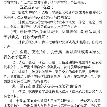
节较重的，予以降级或者撤职；情节严重的，予以开除：
（一）洗钱或者参与洗钱；
（二）吸收客户资金不入账，非法吸收公众存款或者变相吸收公
众存款，违反规定参与或者变相参与民间借贷；
（三）违反规定发放贷款或者对贷款本金减免、停息、减息、缓
息、免息、展期等，进行呆账核销，处置不良资产；
（四）违反规定出具金融票证、提供担保，对违法票据
予以承兑、付款或者保证；
（五）违背受托义务，擅自运用客户资金或者其他委托、信托的
资产；
（六）伪造、变造货币、贵金属、金融票证或者国家发
行的有价证券；
（七）伪造、变造、转让、出租、出借金融机构经营许可证或者
批准文件，未经批准擅自设立金融机构、发行股票或者债券；
（八）编造并且传播影响证券、期货交易的虚假信息，操纵证
券、期货市场，提供虚假信息或者伪造、变造、销毁交易记录，诱
骗投资者买卖证券、期货合约；
（九）进行虚假理赔或者参与保险诈骗活动；
（十）窃取、收买或者非法提供他人信用卡信息及其他公民个人
信息资料。
第二十五条 国有企业管理人员有下列行为之一，造成不良后果
或者影响的，依据公职人员政务处分法第三十九条的规定，予以警