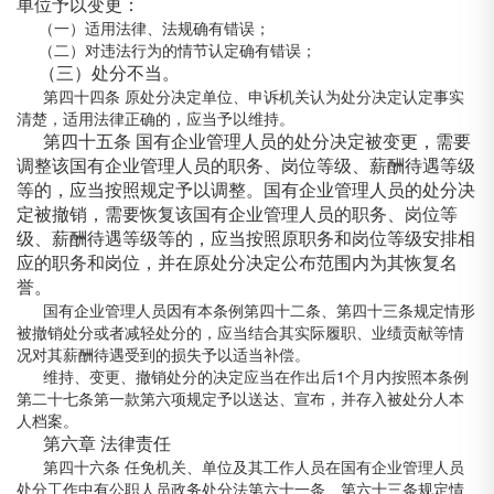
单位予以变更：
（一）适用法律、法规确有错误；
（二）对违法行为的情节认定确有错误；
（三）处分不当。
第四十四条 原处分决定单位、申诉机关认为处分决定认定事实
清楚，适用法律正确的，应当予以维持。
第四十五条 国有企业管理人员的处分决定被变更，需要
调整该国有企业管理人员的职务、岗位等级、薪酬待遇等级
等的，应当按照规定予以调整。国有企业管理人员的处分决
定被撤销，需要恢复该国有企业管理人员的职务、岗位等
级、薪酬待遇等级等的，应当按照原职务和岗位等级安排相
应的职务和岗位，并在原处分决定公布范围内为其恢复名
誉。
国有企业管理人员因有本条例第四十二条、第四十三条规定情形
被撤销处分或者减轻处分的，应当结合其实际履职、业绩贡献等情
况对其薪酬待遇受到的损失予以适当补偿。
维持、变更、撤销处分的决定应当在作出后1个月内按照本条例
第二十七条第一款第六项规定予以送达、宣布，并存入被处分人本
人档案。
第六章 法律责任
第四十六条 任免机关、单位及其工作人员在国有企业管理人员
处分工作中有公职人员政务处分法第六十一条、第六十三条规定情