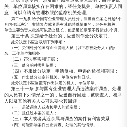
关、单位调查核实存在困难的，经任免机关、单位负责人同
意，可以商请有管理权限的监察机关处理。
第二十九条 给予国有企业管理人员处分，应当自立案之日起6个
月内作出决定；案情复杂或者遇有其他特殊情形的，经任免机关、
单位主要负责人批准可以适当延长，但是延长期限不得超过6个月。
第三十条 决定给予处分的，应当制作处分决定书。
处分决定书应当载明下列事项：
（一）受到处分的国有企业管理人员（以下称被处分人）的姓
名、工作单位和职务；
（二）违法事实和证据；
（三）处分的种类和依据；
（四）不服处分决定，申请复核、申诉的途径和期限；
（五）作出处分决定的机关、单位名称和日期。
处分决定书应当盖有作出决定的机关、单位印章。
第三十一条 参与国有企业管理人员违法案件调查、处理
的人员有下列情形之一的，应当自行回避，被调查人、检举
人以及其他有关人员可以要求其回避：
（一）是被调查人或者检举人的近亲属；
（二）担任过本案的证人；
（三）本人或者其近亲属与调查的案件有利害关系；
（四）可能影响案件公正调查、处理的其他情形。