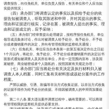
调查报告，向任免机关、单位负责人报告，有关单位和个人应当如
实提供情况；
（四）承办部门将调查认定的事实以及拟给予处分的依
据告知被调查人，听取其陈述和申辩，并对其提出的事实、
理由和证据进行核实，记录在案，被调查人提出的事实、理
由和证据成立的，应予采纳；
（五）承办部门经审查提出处理建议，按程序报任免机关、单位
领导成员集体讨论，作出对被调查人给予处分、免予处分、不予处
分或者撤销案件的决定，并向有管理权限的监察机关通报；
（六）任免机关、单位应当自本条第一款第五项决定作出之日起
1个月以内，将处分、免予处分、不予处分或者撤销案件的决定以书
面形式通知被调查人及其所在单位，并在一定范围内宣布，涉及国
家秘密、商业秘密或者个人隐私的，按照国家有关规定办理；
（七）承办部门应当将处分有关决定及执行材料归入被
调查人本人档案，同时汇集有关材料形成该处分案件的工作
档案。
严禁以威胁、引诱、欺骗等非法方式收集证据。以非法方式收集
的证据不得作为给予处分的依据。不得因被调查人的申辩而加重处
分。
第二十八条 重大违法案件调查过程中，确有需要的，可以商请
有管理权限的监察机关提供必要支持。
违法情形复杂、涉及面广或者造成重大影响，由任免机