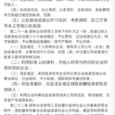
币收入；
（四）在培训活动、办公用房、公务用车、业务招待、差旅费用
等方面超过规定的标准、范围；
（五）公款旅游或者以学习培训、考察调研、职工疗养
等名义变相公款旅游。
第二十一条 国有企业管理人员有下列行为之一的，依据公职人
员政务处分法第三十六条的规定，予以警告、记过或者记大过；情
节较重的，予以降级或者撤职；情节严重的，予以开除：
（一）违反规定，个人经商办企业、拥有非上市公司（企业）股
份或者证券、从事有偿中介活动、在国（境）外注册公司或者进行
投资入股等营利性活动；
（二）利用职务上的便利，为他人经营与所任职企业同
类经营的企业；
（三）违反规定，未经批准在本企业所出资企业或者其他企业、
事业单位、社会组织、中介机构、国际组织等兼任职务；
（四）经批准兼职，但是违反规定领取薪酬或者获取其
他收入；
（五）利用企业内幕信息或者其他未公开的信息、商业秘密、无
形资产等谋取私利。
第二十二条 国有企业管理人员在履行提供社会公共服务职责过
程中，侵犯服务对象合法权益或者社会公共利益，被监管机构查实