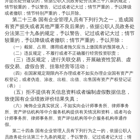
并提出处分建议的，依据公职人员政务处分法第三十八条的规定，
情节较重的，予以警告、记过或者记大过；情节严重的，予以降级
或者撤职；情节特别严重的，予以开除。
第二十三条 国有企业管理人员有下列行为之一，造成国
有资产损失或者其他严重不良后果的，依据公职人员政务处
分法第三十九条的规定，予以警告、记过或者记大过；情节
较重的，予以降级或者撤职；情节严重的，予以开除：
（一）截留、占用、挪用或者拖欠应当上缴国库的预算收入；
（二）违反规定，不履行或者不正确履行经营投资职责；
（三）违反规定，进行关联交易，开展融资性贸易、虚
假交易、虚假合资、挂靠经营等活动；
（四）在国家规定期限内不办理或者不如实办理企业国有资产产
权登记，或者伪造、涂改、出租、出借、出售国有资产产权登记证
（表）；
（五）拒不提供有关信息资料或者编制虚假数据信息，
致使国有企业绩效评价结果失真；
（六）掩饰企业真实状况，不如实向会计师事务所、律师事务
所、资产评估机构等中介服务机构提供有关情况和资料，或者与会
计师事务所、律师事务所、资产评估机构等中介服务机构串通作
假。
第二十四条 国有企业管理人员有下列行为之一的，依据公职人
员政务处分法第三十九条的规定，予以警告、记过或者记大过；情