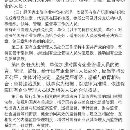
责的人员；
（三）经国家出资企业中负有管理、监督国有资产职责的组织批
准或者研究决定，代表其在国有控股、参股公司及其分支机构中从
事组织、领导、管理、监督等工作的人员。
国有企业管理人员任免机关、单位（以下简称任免机关、单位）对
违法的国有企业管理人员给予处分，适用公职人员政务处分法第二
章、第三章和本条例的规定。
第三条 国有企业管理人员处分工作坚持中国共产党的领导，坚
持党管干部原则，加强国有企业管理人员队伍建设，推动国有企业
高质量发展。
第四条 任免机关、单位加强对国有企业管理人员的教
育、管理、监督。给予国有企业管理人员处分，应当坚持公
正公平，集体讨论决定；坚持宽严相济，惩戒与教育相结
合；坚持法治原则，以事实为根据，以法律为准绳，依法保
障国有企业管理人员以及相关人员的合法权益。
第五条 履行出资人职责的机构或者有干部管理权限的部门依照
法律、法规和国家有关规定，指导国有企业整合优化监督资源，推
动出资人监督与纪检监察监督、巡视监督、审计监督、财会监督、
社会监督等相衔接，健全协同高效的监督机制，建立互相配合、互
相制约的内部监督管理制度，增强对国有企业及其管理人员监督的
系统性、针对性、有效性。