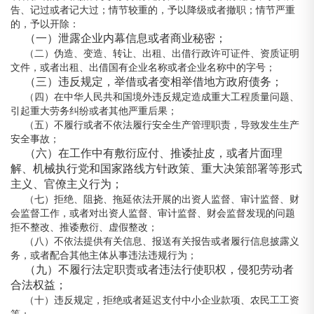
告、记过或者记大过；情节较重的，予以降级或者撤职；情节严重
的，予以开除：
（一）泄露企业内幕信息或者商业秘密；
（二）伪造、变造、转让、出租、出借行政许可证件、资质证明
文件，或者出租、出借国有企业名称或者企业名称中的字号；
（三）违反规定，举借或者变相举借地方政府债务；
（四）在中华人民共和国境外违反规定造成重大工程质量问题、
引起重大劳务纠纷或者其他严重后果；
（五）不履行或者不依法履行安全生产管理职责，导致发生生产
安全事故；
（六）在工作中有敷衍应付、推诿扯皮，或者片面理
解、机械执行党和国家路线方针政策、重大决策部署等形式
主义、官僚主义行为；
（七）拒绝、阻挠、拖延依法开展的出资人监督、审计监督、财
会监督工作，或者对出资人监督、审计监督、财会监督发现的问题
拒不整改、推诿敷衍、虚假整改；
（八）不依法提供有关信息、报送有关报告或者履行信息披露义
务，或者配合其他主体从事违法违规行为；
（九）不履行法定职责或者违法行使职权，侵犯劳动者
合法权益；
（十）违反规定，拒绝或者延迟支付中小企业款项、农民工工资
等；