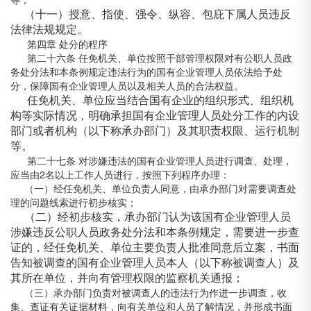
（十一）授意、指使、强令、纵容、包庇下属人员违反
法律法规规定。
第四章 处分的程序
第二十六条 任免机关、单位按照干部管理权限对有公职人员政
务处分法和本条例规定违法行为的国有企业管理人员依法给予处
分，保障国有企业管理人员以及相关人员的合法权益。
任免机关、单位应当结合国有企业的组织形式、组织机
构等实际情况，明确承担国有企业管理人员处分工作的内设
部门或者机构（以下称承办部门）及其职责权限、运行机制
等。
第二十七条 对涉嫌违法的国有企业管理人员进行调查、处理，
应当由2名以上工作人员进行，按照下列程序办理：
（一）经任免机关、单位负责人同意，由承办部门对需要调查处
理的问题线索进行初步核实；
（二）经初步核实，承办部门认为该国有企业管理人员
涉嫌违反公职人员政务处分法和本条例规定，需要进一步查
证的，经任免机关、单位主要负责人批准同意后立案，书面
告知被调查的国有企业管理人员本人（以下称被调查人）及
其所在单位，并向有管理权限的监察机关通报；
（三）承办部门负责对被调查人的违法行为作进一步调查，收
集、查证有关证据材料，向有关单位和人员了解情况，并形成书面