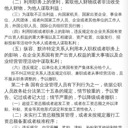
（二）利用职务上的便利，索取他人财物或者非法收受
他人财物，为他人谋取利益；
（三）为谋取不正当利益，向国家机关、国家出资企业、事业单
位、人民团体，或者向国家工作人员、企业或者其他单位的工作人
员，外国公职人员、国际公共组织官员行贿；
（四）利用职权或者职务上的影响，违反规定在企业关系国有资
产出资人权益的重大事项以及工程建设、资产处置、出版发行、招
标投标等活动中为本人或者他人谋取私利；
（五）纵容、默许特定关系人利用本人职权或者职务上
的影响，在企业关系国有资产出资人权益的重大事项以及企
业经营管理活动中谋取私利；
（六）违反规定，以单位名义将国有资产集体私分给个人。
拒不纠正特定关系人违反规定任职、兼职或者从事经营活动，且
不服从职务调整的，予以撤职。
第二十条 国有企业管理人员有下列行为之一，依据公职
人员政务处分法第三十五条的规定，情节较重的，予以警
告、记过或者记大过；情节严重的，予以降级或者撤职：
（一）超提工资总额或者超发工资，或者在工资总额之外以津
贴、补贴、奖金等其他形式设定和发放工资性收入；
（二）未实行工资总额预算管理，或者未按规定履行工
资总额备案或者核准程序；
（三）违反规定，自定薪酬、奖励、津贴、补贴和其他福利性货