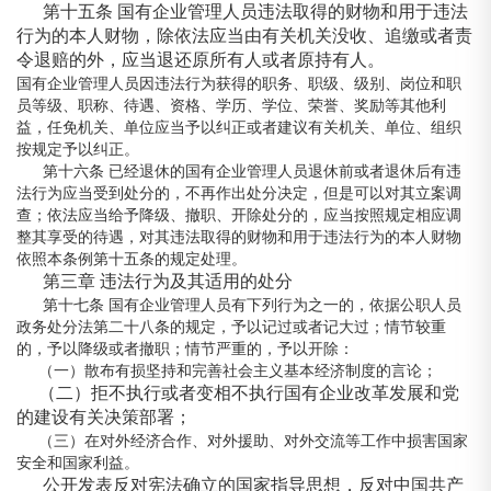
第十五条 国有企业管理人员违法取得的财物和用于违法
行为的本人财物，除依法应当由有关机关没收、追缴或者责
令退赔的外，应当退还原所有人或者原持有人。
国有企业管理人员因违法行为获得的职务、职级、级别、岗位和职
员等级、职称、待遇、资格、学历、学位、荣誉、奖励等其他利
益，任免机关、单位应当予以纠正或者建议有关机关、单位、组织
按规定予以纠正。
第十六条 已经退休的国有企业管理人员退休前或者退休后有违
法行为应当受到处分的，不再作出处分决定，但是可以对其立案调
查；依法应当给予降级、撤职、开除处分的，应当按照规定相应调
整其享受的待遇，对其违法取得的财物和用于违法行为的本人财物
依照本条例第十五条的规定处理。
第三章 违法行为及其适用的处分
第十七条 国有企业管理人员有下列行为之一的，依据公职人员
政务处分法第二十八条的规定，予以记过或者记大过；情节较重
的，予以降级或者撤职；情节严重的，予以开除：
（一）散布有损坚持和完善社会主义基本经济制度的言论；
（二）拒不执行或者变相不执行国有企业改革发展和党
的建设有关决策部署；
（三）在对外经济合作、对外援助、对外交流等工作中损害国家
安全和国家利益。
公开发表反对宪法确立的国家指导思想，反对中国共产