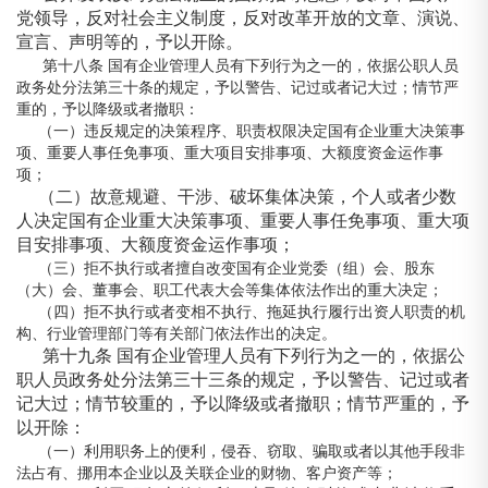
党领导，反对社会主义制度，反对改革开放的文章、演说、
宣言、声明等的，予以开除。
第十八条 国有企业管理人员有下列行为之一的，依据公职人员
政务处分法第三十条的规定，予以警告、记过或者记大过；情节严
重的，予以降级或者撤职：
（一）违反规定的决策程序、职责权限决定国有企业重大决策事
项、重要人事任免事项、重大项目安排事项、大额度资金运作事
项；
（二）故意规避、干涉、破坏集体决策，个人或者少数
人决定国有企业重大决策事项、重要人事任免事项、重大项
目安排事项、大额度资金运作事项；
（三）拒不执行或者擅自改变国有企业党委（组）会、股东
（大）会、董事会、职工代表大会等集体依法作出的重大决定；
（四）拒不执行或者变相不执行、拖延执行履行出资人职责的机
构、行业管理部门等有关部门依法作出的决定。
第十九条 国有企业管理人员有下列行为之一的，依据公
职人员政务处分法第三十三条的规定，予以警告、记过或者
记大过；情节较重的，予以降级或者撤职；情节严重的，予
以开除：
（一）利用职务上的便利，侵吞、窃取、骗取或者以其他手段非
法占有、挪用本企业以及关联企业的财物、客户资产等；