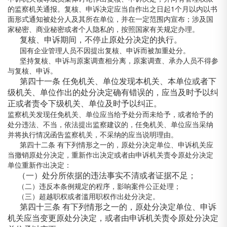
的监察机关通报。复核、申诉决定应当自作出之日起1个月以内以书
面形式通知被处分人及其所在单位，并在一定范围内宣布；涉及国
家秘密、商业秘密或者个人隐私的，按照国家有关规定办理。
复核、申诉期间，不停止原处分决定的执行。
国有企业管理人员不因提出复核、申诉而被加重处分。
坚持复核、申诉与原案调查相分离，原案调查、承办人员不得参
与复核、申诉。
第四十一条 任免机关、单位发现本机关、本单位或者下
级机关、单位作出的处分决定确有错误的，应当及时予以纠
正或者责令下级机关、单位及时予以纠正。
监察机关发现任免机关、单位应当给予处分而未给予，或者给予的
处分违法、不当，依法提出监察建议的，任免机关、单位应当采纳
并将执行情况函告监察机关，不采纳的应当说明理由。
第四十二条 有下列情形之一的，原处分决定单位、申诉机关应
当撤销原处分决定，重新作出决定或者由申诉机关责令原处分决定
单位重新作出决定：
（一）处分所依据的违法事实不清或者证据不足；
（二）违反本条例规定的程序，影响案件公正处理；
（三）超越职权或者滥用职权作出处分决定。
第四十三条 有下列情形之一的，原处分决定单位、申诉
机关应当变更原处分决定，或者由申诉机关责令原处分决定