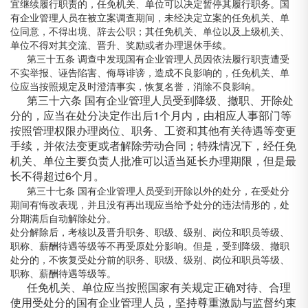
宜继续履行职责的，任免机关、单位可以决定暂停其履行职务。国
有企业管理人员在被立案调查期间，未经决定立案的任免机关、单
位同意，不得出境、辞去公职；其任免机关、单位以及上级机关、
单位不得对其交流、晋升、奖励或者办理退休手续。
第三十五条 调查中发现国有企业管理人员因依法履行职责遭受
不实举报、诬告陷害、侮辱诽谤，造成不良影响的，任免机关、单
位应当按照规定及时澄清事实，恢复名誉，消除不良影响。
第三十六条 国有企业管理人员受到降级、撤职、开除处
分的，应当在处分决定作出后1个月内，由相应人事部门等
按照管理权限办理岗位、职务、工资和其他有关待遇等变更
手续，并依法变更或者解除劳动合同；特殊情况下，经任免
机关、单位主要负责人批准可以适当延长办理期限，但是最
长不得超过6个月。
第三十七条 国有企业管理人员受到开除以外的处分，在受处分
期间有悔改表现，并且没有再出现应当给予处分的违法情形的，处
分期满后自动解除处分。
处分解除后，考核以及晋升职务、职级、级别、岗位和职员等级、
职称、薪酬待遇等级等不再受原处分影响。但是，受到降级、撤职
处分的，不恢复受处分前的职务、职级、级别、岗位和职员等级、
职称、薪酬待遇等级等。
任免机关、单位应当按照国家有关规定正确对待、合理
使用受处分的国有企业管理人员，坚持尊重激励与监督约束