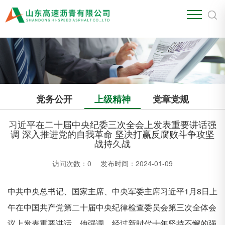
江南官方站网页版
党务公开
上级精神
党章党规
习近平在二十届中央纪委三次全会上发表重要讲话强
调 深入推进党的自我革命 坚决打赢反腐败斗争攻坚
战持久战
访问次数：
0
发布时间：2024-01-09
中共中央总书记、国家主席、中央军委主席习近平
1
月
8
日上
午在中国共产党第二十届中央纪律检查委员会第三次全体会
议上发表重要讲话。他强调，经过新时代十年坚持不懈的强