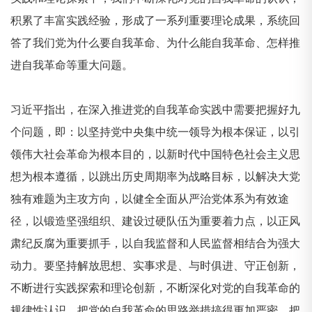
积累了丰富实践经验，形成了一系列重要理论成果，系统回
答了我们党为什么要自我革命、为什么能自我革命、怎样推
进自我革命等重大问题。
习近平指出，在深入推进党的自我革命实践中需要把握好九
个问题，即：以坚持党中央集中统一领导为根本保证，以引
领伟大社会革命为根本目的，以新时代中国特色社会主义思
想为根本遵循，以跳出历史周期率为战略目标，以解决大党
独有难题为主攻方向，以健全全面从严治党体系为有效途
径，以锻造坚强组织、建设过硬队伍为重要着力点，以正风
肃纪反腐为重要抓手，以自我监督和人民监督相结合为强大
动力。要坚持解放思想、实事求是、与时俱进、守正创新，
不断进行实践探索和理论创新，不断深化对党的自我革命的
规律性认识，把党的自我革命的思路举措搞得更加严密，把