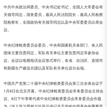
中共中央政治局委员、中央书记处书记，全国人大常委会有
关领导同志，国务委员，最高人民法院院长，最高人民检察
院检察长，全国政协有关领导同志以及中央军委委员出席会
议。
中央纪律检查委员会委员，中央和国家机关各部门、各人民
团体主要负责同志，军队有关单位主要负责同志等参加会
议。会议以电视电话会议形式举行，各省、自治区、直辖市
和新疆生产建设兵团以及军队有关单位设分会场。
中国共产党第二十届中央纪律检查委员会第三次全体会议于
1
月
8
日在北京开幕。中央纪律检查委员会常务委员会主持会
议。
8
日下午李希代表中央纪律检查委员会常务委员会作题
为《深入学习贯彻习近平总书记关于党的自我革命的重要思