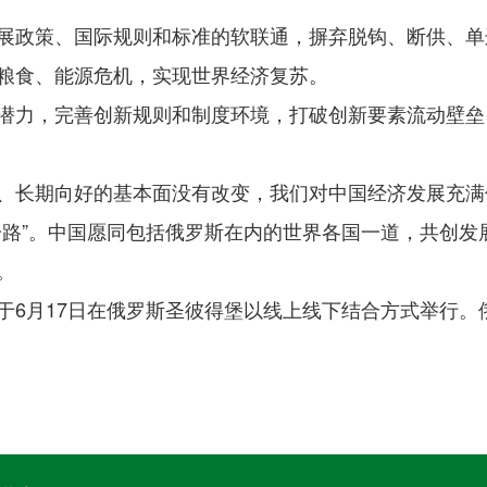
政策、国际规则和标准的软联通，摒弃脱钩、断供、单
粮食、能源危机，实现世界经济复苏。
力，完善创新规则和制度环境，打破创新要素流动壁垒
长期向好的基本面没有改变，我们对中国经济发展充满
一路”。中国愿同包括俄罗斯在内的世界各国一道，共创
。
于
6月17日在俄罗斯圣彼得堡以线上线下结合方式举行