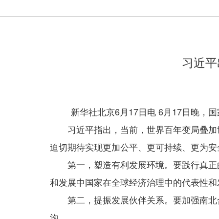
习近平
新华社北京
6月17日电 6月17日
习近平指出，当前，世界百年变局叠加世
迫切期待实现更加公平、更可持续、更为安
第一，塑造有利发展环境。要践行真正的
和发展中国家在全球经济治理中的代表性和
第二，提振发展伙伴关系。要加强南北合
沟。