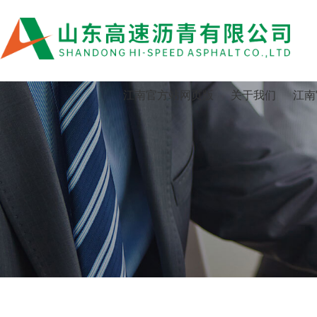
江南官方站网页版
江南官方站网页版
关于我们
江南