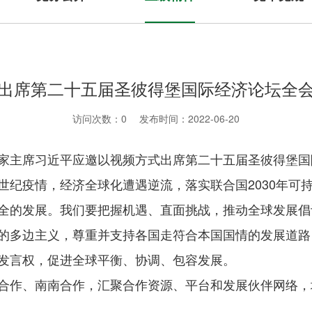
出席第二十五届圣彼得堡国际经济论坛全
访问次数：
0
发布时间：2022-06-20
晚，国家主席习近平应邀以视频方式出席第二十五届圣彼得堡
纪疫情，经济全球化遭遇逆流，落实联合国
2030年
全的发展。我们要把握机遇、直面挑战，推动全球发展倡
多边主义，尊重并支持各国走符合本国国情的发展道路
发言权，促进全球平衡、协调、包容发展。
作、南南合作，汇聚合作资源、平台和发展伙伴网络，