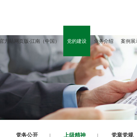
官方站网页版-江南（中国）
党的建设
业务介绍
案例展
党务公开
上级精神
党章党规