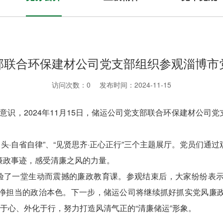
部联合环保建材公司党支部组织参观淄博市
访问次数：
0
发布时间：2024-11-15
，2024年11月15日，储运公司党支部联合环保建材公司
头·自省自律”、“见贤思齐·正心正行”三个主题展厅。党员们
廉政事迹，感受清廉之风的力量。
了一堂生动而震撼的廉政教育课。参观结束后，大家纷纷表示
净担当的政治本色。下一步，储运公司将继续抓好抓实党风廉
化于心、外化于行，
努力打造风清气正的“清廉储运”形象
。