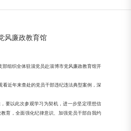
党风廉政教育馆
党支部组织全体驻淄党员赴淄博市党风廉政教育馆开
通过观看近年来查处的党员干部违纪违法典型案例，深
，要以此次参观学习为契机，进一步坚定理想信
政教育，全面强化纪律意识、加强党员干部自我约