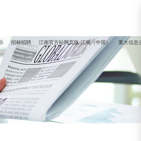
示
招标招聘
江南官方站网页版-江南（中国）
重大信息