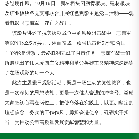
炼过硬作风。10月18日，新材料集团沥青板块、建材板块
及矿业板块各党支部联合
开展红色观影主题党日活动
——观
看电影《志愿军：存亡之战》。
该影片讲述了抗美援朝战争中的铁原阻击战中，志愿军
第
63军以2.5万兵力，浴血奋战，顽强抗击近5万“联合国
军”的轮番进攻，最终胜利完成了阻击任务。志愿军战士们
所展现出的伟大爱国主义精神和革命英雄主义精神深深感染
了在场观影的每一个人。
此次主题党日观影活动，既是一场生动的党性教育，也
是一次深刻的思想洗礼，更是一次催人奋进的冲锋号。激励
大家把初心写在岗位上，把使命落在实践上，以更加坚定的
理想信念，务实的工作作风，勇担奋进使命，砥砺实干担
当，为推动公司高质量发展贡献智慧和力量。