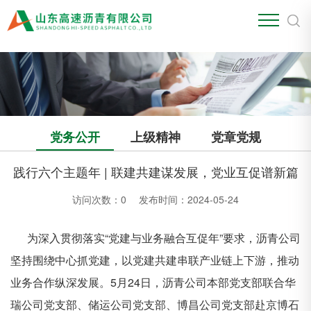
江南官方站网页版
党务公开
上级精神
党章党规
践行六个主题年 | 联建共建谋发展，党业互促谱新篇
访问次数：
0
发布时间：2024-05-24
为深入贯彻落实“党建与业务融合互促年”要求，沥青公司
坚持围绕中心抓党建，以党建共建串联产业链上下游，推动
业务合作纵深发展。5月24日，沥青公司本部党支部联合华
瑞公司党支部、储运公司党支部、博昌公司党支部赴京博石