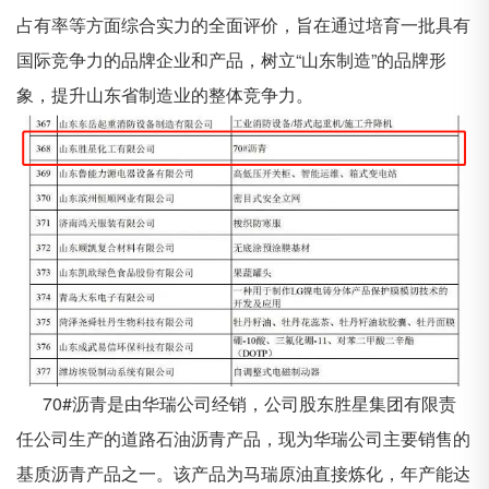
占有率等方面综合实力的全面评价，旨在通过培育一批具有
国际竞争力的品牌企业和产品，树立“山东制造”的品牌形
象，提升山东省制造业的整体竞争力。
70#沥青是由华瑞公司经销，公司股东胜星集团有限责
任公司生产的道路石油沥青产品，现为华瑞公司主要销售的
基质沥青产品之一。该产品为马瑞原油直接炼化，年产能达