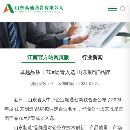
江南官方站网页版
江南官方站网页版
行业新闻
卓越品质丨70#沥青入选“山东制造”品牌
访问次数：
0
发布时间：2024-09-24
近日，山东省大中小企业融通创新联合会公布了2024
年度“山东制造”品牌拟认定企业名单，华瑞公司股东胜星集
团产品70#沥青成功入选。
山东制造”品牌是对企业在技术创新、产品质量、市场