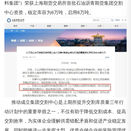
料集团”）荣获上海期货交易所首批石油沥青期货集团交割
中心资质，核定库容为6万吨，启用6万吨。
推动成立集团交割中心是上期所提升交割库质量三年行
动计划中的重要举措之一，不仅有助于降低交割成本、提高
交割效率，为实体企业缓解供需错配矛盾和促进产业稳定发
展，同时能够进一步发挥大型、优质仓储企业的风险管理优