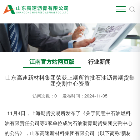
江南官方站网页版
江南官方站网页版
行业新闻
山东高速新材料集团荣获上期所首批石油沥青期货集
团交割中心资质
访问次数：
0
发布时间：2024-11-05
11月4日，
上海期货交易所
发布了《关于同意中石油燃料
油有限责任公司等3家单位成为石油沥青期货集团交割中心
的公告》，山东高速新材料集团有限公司（以下简称“新材