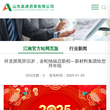
江南官方站网页版
江南官方站网页版
行业新闻
祥龙摆尾辞旧岁，金蛇纳福启新程—新材料集团给您
拜年啦
访问次数：
0
发布时间：2025-01-29