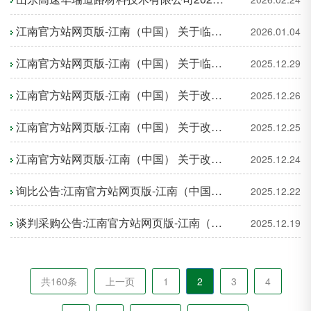
江南官方站网页版-江南（中国） 关于临淄加工厂电仪设施检修项目（二次）询比公告
2026.01.04
江南官方站网页版-江南（中国） 关于临淄加工厂电仪设施检修项目流标公告
2025.12.29
江南官方站网页版-江南（中国） 关于改性车间北500吨储罐基础加固纠偏项目（二次采购）谈判采购公告
2025.12.26
江南官方站网页版-江南（中国） 关于改性车间北500吨储罐基础加固纠偏项目中止公告
2025.12.25
江南官方站网页版-江南（中国） 关于改性沥青车间北线导热油系统清理项目（三次）成交候选人公示
2025.12.24
询比公告:江南官方站网页版-江南（中国） 关于临淄加工厂电仪设施检修项目询比公告
2025.12.22
谈判采购公告:江南官方站网页版-江南（中国） 关于改性车间北500吨储罐基础加固纠偏项目
2025.12.19
共160条
上一页
1
2
3
4